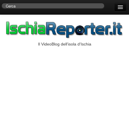
Home
Centro di Ricerche Storiche D’Ambra
Numeri Utili
Il VideoBlog dell'isola d'Ischia