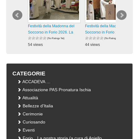
Festività della Madonna del
Festività della Madonna del
Soccorso in Forio 2026. La
Soccorso in Forio 2026. La
(No Ratings Yet)
(No Ratings Yet)
54 views
44 views
visualizzazioni
visualizzazioni
CATEGORIE
ACCADEVA …
Associazione PAS Pronatura Ischia
Attualità
Bellezze d'Italia
Cerimonie
Curiosando
Eventi
Forio…La nostra storia (a cura di Aniello