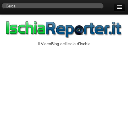
Home
Centro di Ricerche Storiche D’Ambra
Numeri Utili
Il VideoBlog dell'isola d'Ischia