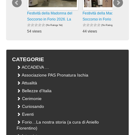
Festività della Madonna del
Festività della Madonna del
Soccorso in Forio 2026. La
Soccorso in Forio 2026. La
(No Ratings Yet)
(No Ratings Yet)
54 views
44 views
visualizzazioni
visualizzazioni
CATEGORIE
ACCADEVA …
Associazione PAS Pronatura Ischia
Attualità
Bellezze d'Italia
Cerimonie
Curiosando
Eventi
Forio…La nostra storia (a cura di Aniello
Fiorentino)