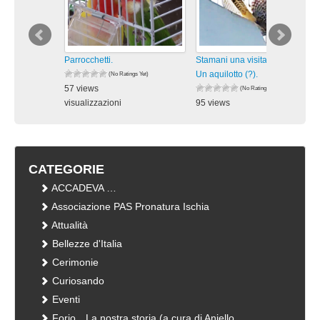
Parrocchetti.
Stamani una visita inaspettata:
Un aquilotto (?).
(No Ratings Yet)
57 views
(No Ratings Yet)
visualizzazioni
95 views
visualizzazioni
CATEGORIE
ACCADEVA …
Associazione PAS Pronatura Ischia
Attualità
Bellezze d'Italia
Cerimonie
Curiosando
Eventi
Forio…La nostra storia (a cura di Aniello