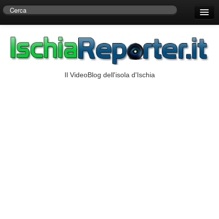
Home
Centro di Ricerche Storiche D’Ambra
Numeri Utili
Il VideoBlog dell'isola d'Ischia