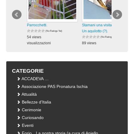
Parrocchetti.
Stamani una visita inaspettata:
Un aquilotto (?).
(No Ratings Yet)
54 views
(No Ratings Yet)
visualizzazioni
89 views
visualizzazioni
CATEGORIE
ACCADEVA …
Associazione PAS Pronatura Ischia
Attualità
Bellezze d'Italia
Cerimonie
Curiosando
Eventi
Forio…La nostra storia (a cura di Aniello