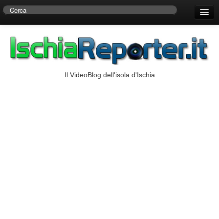
Home
Centro di Ricerche Storiche D’Ambra
Numeri Utili
Il VideoBlog dell'isola d'Ischia