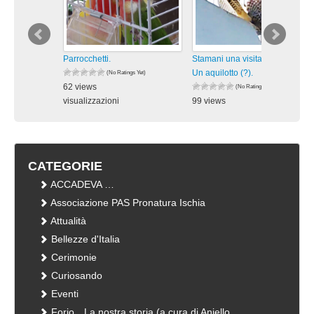
Parrocchetti.
Stamani una visita inaspettata:
Un aquilotto (?).
(No Ratings Yet)
62 views
(No Ratings Yet)
visualizzazioni
99 views
visualizzazioni
CATEGORIE
ACCADEVA …
Associazione PAS Pronatura Ischia
Attualità
Bellezze d'Italia
Cerimonie
Curiosando
Eventi
Forio…La nostra storia (a cura di Aniello