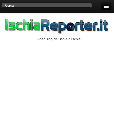
Home
Centro di Ricerche Storiche D’Ambra
Numeri Utili
Il VideoBlog dell'isola d'Ischia