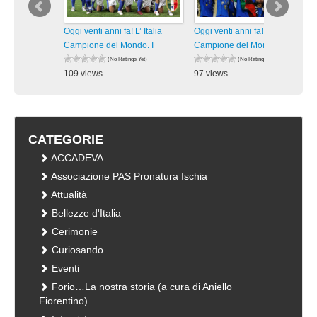
Oggi venti anni fa! L’ Italia
Oggi venti anni fa! L’ Italia
Campione del Mondo. I
Campione del Mondo. I
(No Ratings Yet)
(No Ratings Yet)
109 views
97 views
visualizzazioni
visualizzazioni
CATEGORIE
ACCADEVA …
Associazione PAS Pronatura Ischia
Attualità
Bellezze d'Italia
Cerimonie
Curiosando
Eventi
Forio…La nostra storia (a cura di Aniello
Fiorentino)