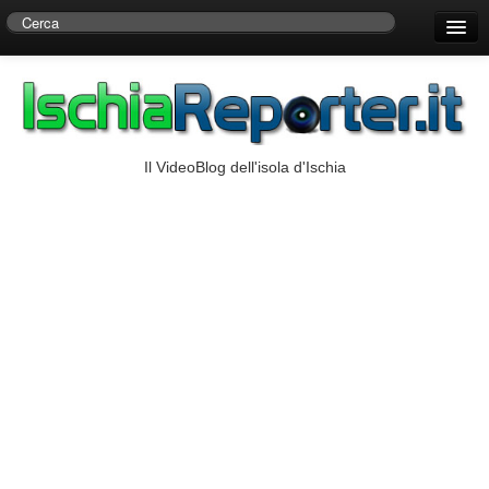
Home
Centro di Ricerche Storiche D’Ambra
Numeri Utili
Il VideoBlog dell'isola d'Ischia