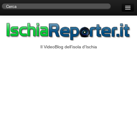
Home
Centro di Ricerche Storiche D’Ambra
Numeri Utili
Il VideoBlog dell'isola d'Ischia