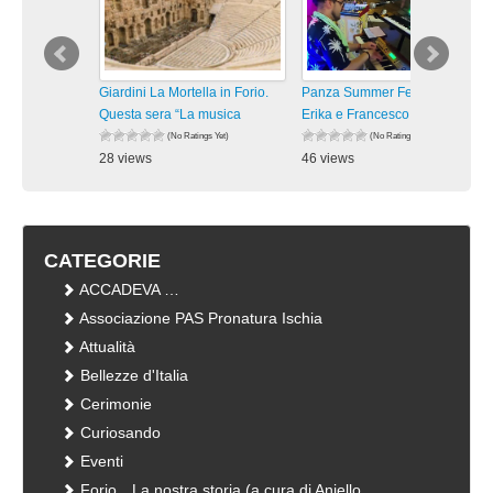
Giardini La Mortella in Forio.
Panza Summer Fest 2026.
Questa sera “La musica
Erika e Francesco in “Vivo
(No Ratings Yet)
(No Ratings Yet)
28 views
46 views
visualizzazioni
visualizzazioni
CATEGORIE
ACCADEVA …
Associazione PAS Pronatura Ischia
Attualità
Bellezze d'Italia
Cerimonie
Curiosando
Eventi
Forio…La nostra storia (a cura di Aniello