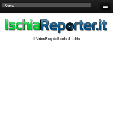
Home
Centro di Ricerche Storiche D’Ambra
Numeri Utili
Il VideoBlog dell'isola d'Ischia