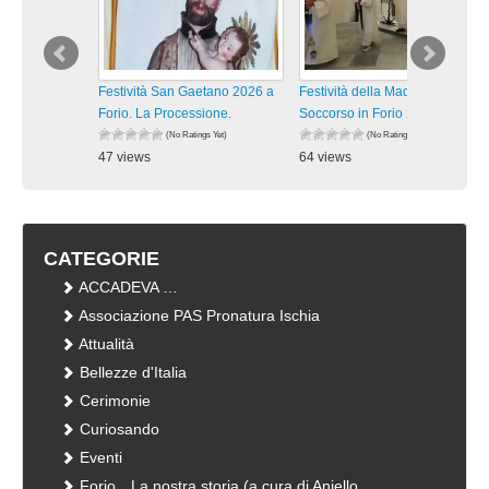
Festività San Gaetano 2026 a
Festività della Madonna del
Forio. La Processione.
Soccorso in Forio 2026. La
(No Ratings Yet)
(No Ratings Yet)
47 views
64 views
visualizzazioni
visualizzazioni
CATEGORIE
ACCADEVA …
Associazione PAS Pronatura Ischia
Attualità
Bellezze d'Italia
Cerimonie
Curiosando
Eventi
Forio…La nostra storia (a cura di Aniello