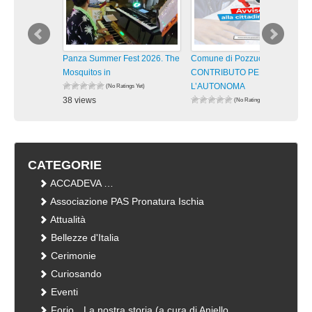
Panza Summer Fest 2026. The
Comune di Pozzuoli –
Mosquitos in
CONTRIBUTO PER
L’AUTONOMA
(No Ratings Yet)
38 views
(No Ratings Yet)
visualizzazioni
34 views
visualizzazioni
CATEGORIE
ACCADEVA …
Associazione PAS Pronatura Ischia
Attualità
Bellezze d'Italia
Cerimonie
Curiosando
Eventi
Forio…La nostra storia (a cura di Aniello