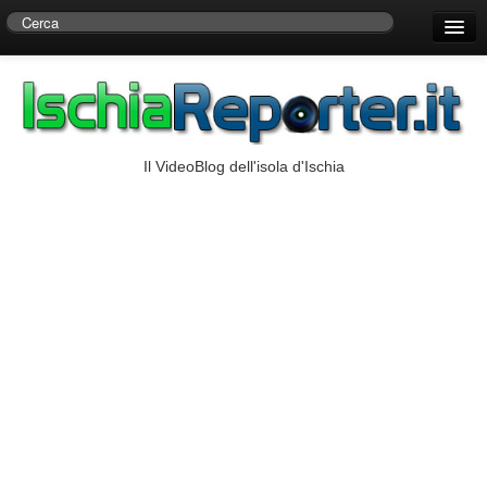
Home
Centro di Ricerche Storiche D’Ambra
Numeri Utili
Il VideoBlog dell'isola d'Ischia