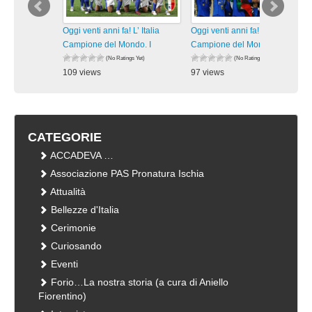
Oggi venti anni fa! L’ Italia
Oggi venti anni fa! L’ Italia
Campione del Mondo. I
Campione del Mondo. I
(No Ratings Yet)
(No Ratings Yet)
109 views
97 views
visualizzazioni
visualizzazioni
CATEGORIE
ACCADEVA …
Associazione PAS Pronatura Ischia
Attualità
Bellezze d'Italia
Cerimonie
Curiosando
Eventi
Forio…La nostra storia (a cura di Aniello
Fiorentino)