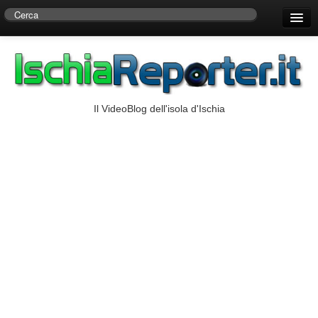
Home
Centro di Ricerche Storiche D’Ambra
Numeri Utili
Il VideoBlog dell'isola d'Ischia