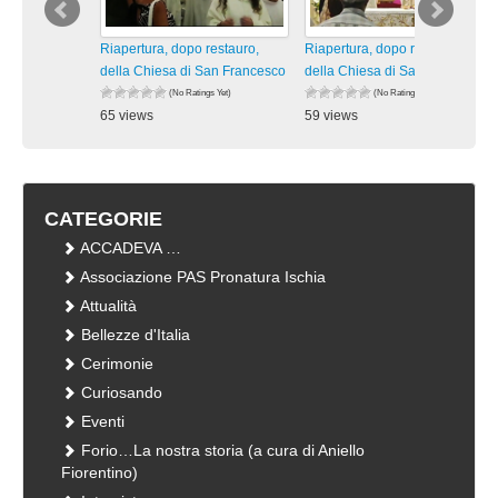
Riapertura, dopo restauro,
Riapertura, dopo restauro,
della Chiesa di San Francesco
della Chiesa di San Francesco
(No Ratings Yet)
(No Ratings Yet)
65 views
59 views
visualizzazioni
visualizzazioni
CATEGORIE
ACCADEVA …
Associazione PAS Pronatura Ischia
Attualità
Bellezze d'Italia
Cerimonie
Curiosando
Eventi
Forio…La nostra storia (a cura di Aniello
Fiorentino)