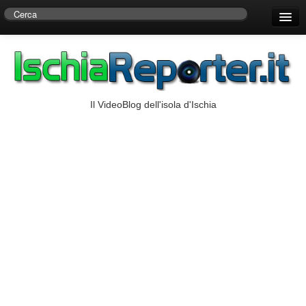
Home
Centro di Ricerche Storiche D’Ambra
Numeri Utili
Il VideoBlog dell'isola d'Ischia