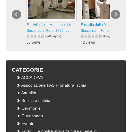
Festività della Madonna del
Festività della Madonna del
Soccorso in Forio 2026. La
Soccorso in Forio 2026. La
(No Ratings Yet)
(No Ratings Yet)
53 views
42 views
visualizzazioni
visualizzazioni
CATEGORIE
ACCADEVA …
Associazione PAS Pronatura Ischia
Attualità
Bellezze d'Italia
Cerimonie
Curiosando
Eventi
Forio…La nostra storia (a cura di Aniello