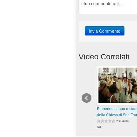
Video Correlati
Riapertura, dopo restau
della Chiesa di San Fr
(No Ratings
Yet)
66 views