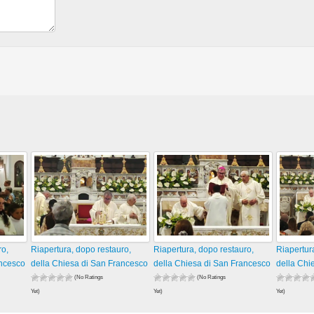
ro,
Riapertura, dopo restauro,
Riapertura, dopo restauro,
Riapertur
ancesco
della Chiesa di San Francesco
della Chiesa di San Francesco
della Chi
(No Ratings
(No Ratings
Yet)
Yet)
Yet)
60 views
52 views
74 views