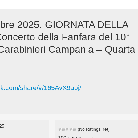
ttobre 2025. GIORNATA DELLA
oncerto della Fanfara del 10°
arabinieri Campania – Quarta
ok.com/share/v/165AvX9abj/
025
(No Ratings Yet)