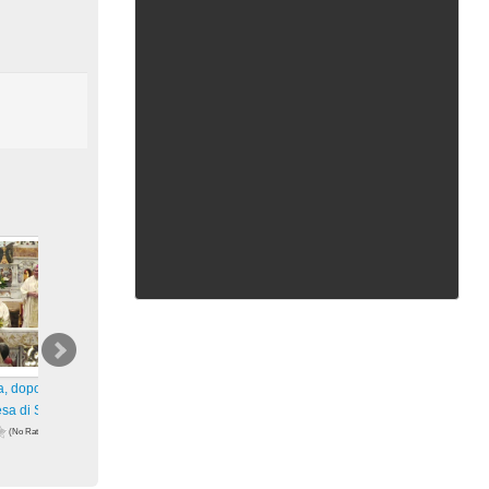
a, dopo restauro,
Riapertura, dopo restauro,
Dopo un lungo restauro, tra
esa di San Francesco
della Chiesa di San Francesco
circa una settimana riapre l
(No Ratings
(No Ratings
(No Ratings
Yet)
Yet)
74 views
106 views