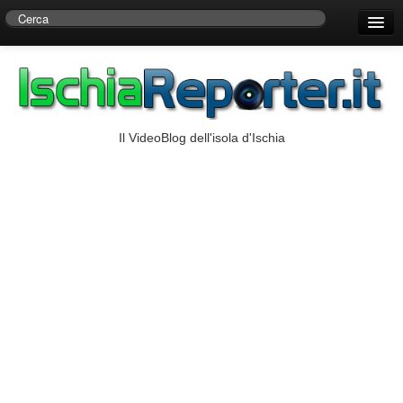
Home
Centro di Ricerche Storiche D’Ambra
Numeri Utili
Il VideoBlog dell'isola d'Ischia