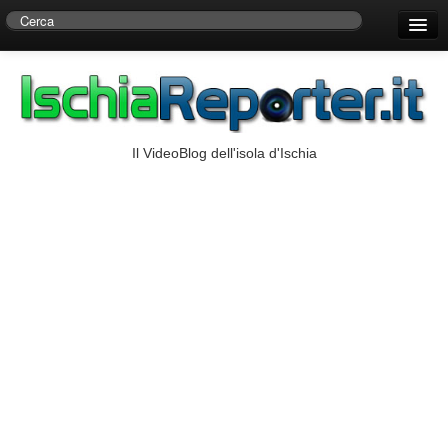
Home
Centro di Ricerche Storiche D’Ambra
Numeri Utili
Il VideoBlog dell'isola d'Ischia