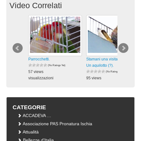
Video Correlati
Parrocchetti.
Stamani una visita inaspettata:
Un aquilotto (?).
(No Ratings Yet)
57 views
(No Ratings Yet)
visualizzazioni
95 views
visualizzazioni
CATEGORIE
ACCADEVA …
Associazione PAS Pronatura Ischia
Attualità
Bellezze d'Italia