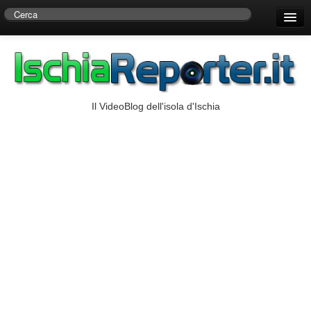
Home
Centro di Ricerche Storiche D’Ambra
Numeri Utili
Il VideoBlog dell'isola d'Ischia