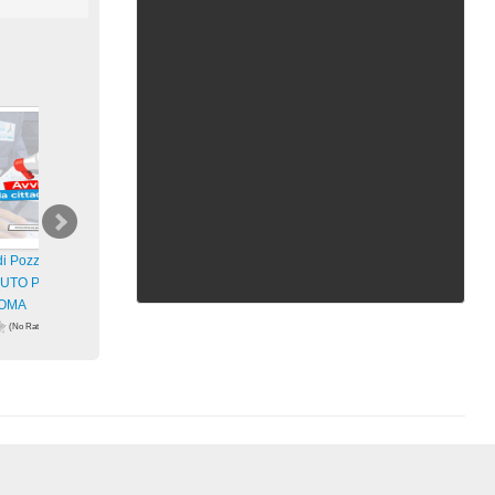
 Pozzuoli –
ABBATTIMENTI CASE,
GIARDINO ISOLA – Giardini
UTO PER
GENNARO SAVIO: “QUANDO
Ravino in Forio –
NOMA
LO STATO FA
(No Ratings
(No Ratings
(No Ratings
Yet)
41 views
Yet)
49 views
visualizzazioni
zioni
visualizzazioni