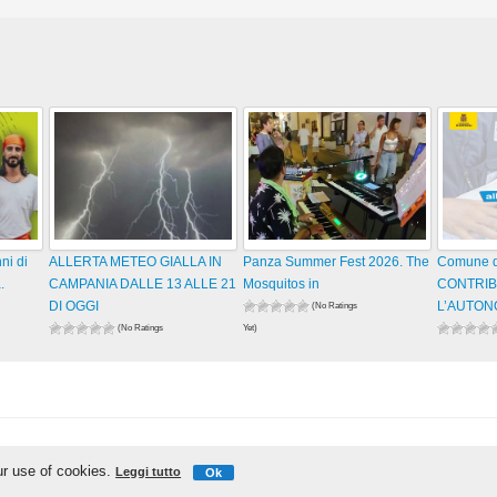
ni di
ALLERTA METEO GIALLA IN
Panza Summer Fest 2026. The
Comune di
.
CAMPANIA DALLE 13 ALLE 21
Mosquitos in
CONTRIB
DI OGGI
L’AUTO
(No Ratings
(No Ratings
Yet)
46 views
Yet)
Yet)
55 views
visualizzazioni
40 views
visualizzazioni
visualizza
IschiaReporter.it - Curato da
Pietro Coppa
ur use of cookies.
Leggi tutto
Ok
Realizzato da
Gianmaria D'Ambra