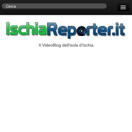
Home
Centro di Ricerche Storiche D’Ambra
Numeri Utili
Il VideoBlog dell'isola d'Ischia