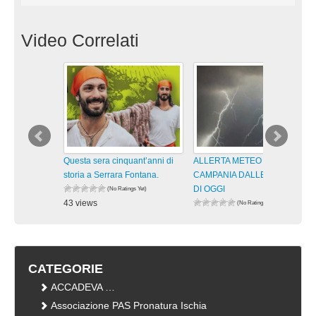
Video Correlati
Questa sera cinquant’anni di
ALLERTA METEO GIALLA IN
storia a Serrara Fontana.
CAMPANIA DALLE 13 ALLE 21
DI OGGI
(No Ratings Yet)
43 views
(No Ratings Yet)
visualizzazioni
68 views
visualizzazioni
CATEGORIE
ACCADEVA …
Associazione PAS Pronatura Ischia