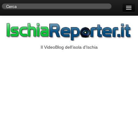
Home
Centro di Ricerche Storiche D’Ambra
Numeri Utili
Il VideoBlog dell'isola d'Ischia