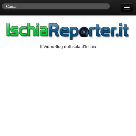
Home
Centro di Ricerche Storiche D’Ambra
Numeri Utili
Il VideoBlog dell'isola d'Ischia