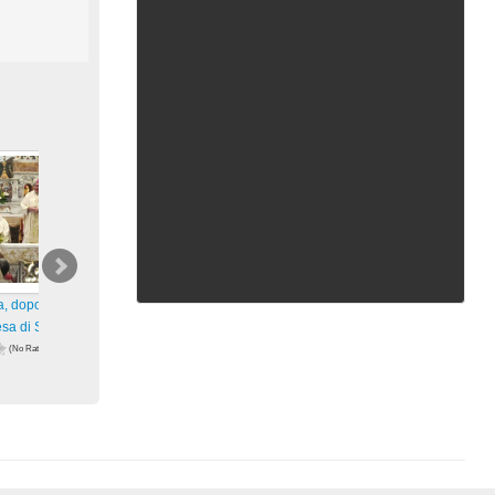
a, dopo restauro,
Riapertura, dopo restauro,
Dopo un lungo restauro, tra
esa di San Francesco
della Chiesa di San Francesco
circa una settimana riapre l
(No Ratings
(No Ratings
(No Ratings
Yet)
Yet)
67 views
101 views
zioni
visualizzazioni
visualizzazioni