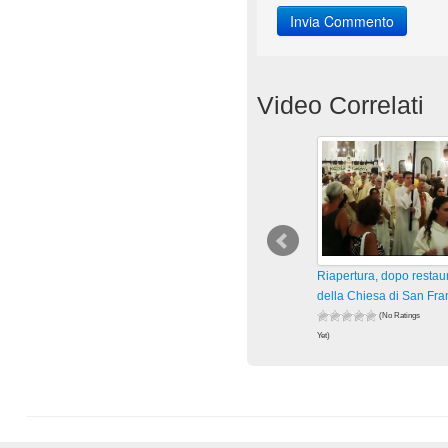
Video Correlati
Riapertura, dopo restau
della Chiesa di San Fr
(No Ratings
Yet)
63 views
visualizzazioni