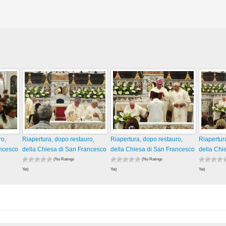
ro,
Riapertura, dopo restauro,
Riapertura, dopo restauro,
Riapertur
ancesco
della Chiesa di San Francesco
della Chiesa di San Francesco
della Chi
(No Ratings
(No Ratings
Yet)
Yet)
Yet)
57 views
48 views
69 views
visualizzazioni
visualizzazioni
visualizza