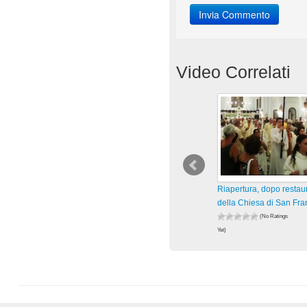
Video Correlati
Riapertura, dopo restau
della Chiesa di San Fr
(No Ratings
Yet)
61 views
visualizzazioni