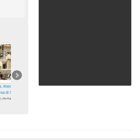
a, dopo restauro,
Riapertura, dopo restauro,
Dopo un lungo restauro, tra
esa di San Francesco
della Chiesa di San Francesco
circa una settimana riapre l
(No Ratings
(No Ratings
(No Ratings
Yet)
Yet)
66 views
100 views
zioni
visualizzazioni
visualizzazioni