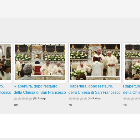
ro,
Riapertura, dopo restauro,
Riapertura, dopo restauro,
Riapertur
ancesco
della Chiesa di San Francesco
della Chiesa di San Francesco
della Chi
(No Ratings
(No Ratings
Yet)
Yet)
Yet)
56 views
47 views
68 views
visualizzazioni
visualizzazioni
visualizza