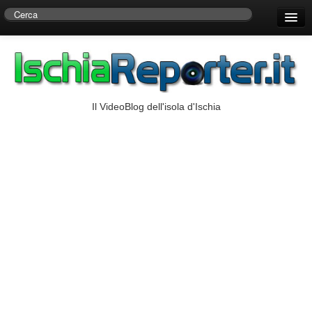
Home
Centro di Ricerche Storiche D’Ambra
Numeri Utili
Il VideoBlog dell'isola d'Ischia