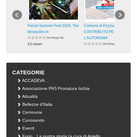
Panza Summer Fest 2026. The
Comune di Pozzuoli –
Mosquitos in
CONTRIBUTO PER
L’AUTONOMA
(No Ratings Yet)
43 views
(No Ratings Yet)
visualizzazioni
36 views
visualizzazioni
CATEGORIE
ACCADEVA …
Associazione PAS Pronatura Ischia
Attualità
Bellezze d'Italia
Cerimonie
Curiosando
Eventi
Forio…La nostra storia (a cura di Aniello