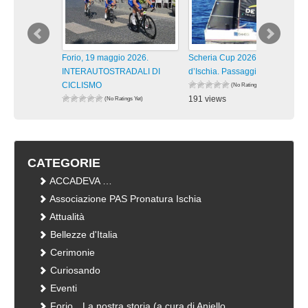
Forio, 19 maggio 2026.
Scheria Cup 2026 Isola
INTERAUTOSTRADALI DI
d’Ischia. Passaggi lungo la
CICLISMO
(No Ratings Yet)
191 views
(No Ratings Yet)
180 views
visualizzazioni
visualizzazioni
CATEGORIE
ACCADEVA …
Associazione PAS Pronatura Ischia
Attualità
Bellezze d'Italia
Cerimonie
Curiosando
Eventi
Forio…La nostra storia (a cura di Aniello