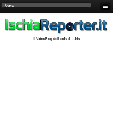
Home
Centro di Ricerche Storiche D’Ambra
Numeri Utili
Il VideoBlog dell'isola d'Ischia