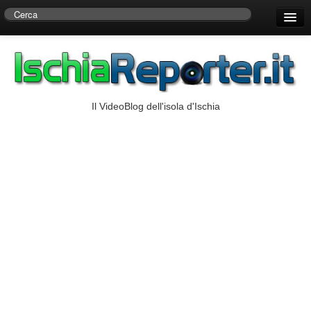
Home
Centro di Ricerche Storiche D’Ambra
Numeri Utili
Il VideoBlog dell'isola d'Ischia