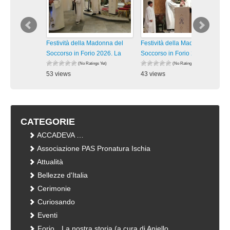
Festività della Madonna del
Festività della Madonna del
Soccorso in Forio 2026. La
Soccorso in Forio 2026. La
(No Ratings Yet)
(No Ratings Yet)
53 views
43 views
visualizzazioni
visualizzazioni
CATEGORIE
ACCADEVA …
Associazione PAS Pronatura Ischia
Attualità
Bellezze d'Italia
Cerimonie
Curiosando
Eventi
Forio…La nostra storia (a cura di Aniello