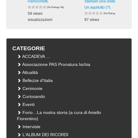
Parrocchetti.
Stamani una visita inaspettata:
Un aquilotto (?).
(No Ratings Yet)
59 views
(No Ratings Yet)
visualizzazioni
97 views
visualizzazioni
CATEGORIE
ACCADEVA …
Associazione PAS Pronatura Ischia
Attualità
Bellezze d'Italia
Cerimonie
Curiosando
Eventi
Forio…La nostra storia (a cura di Aniello
Fiorentino)
Interviste
L'ALBUM DEI RICORDI