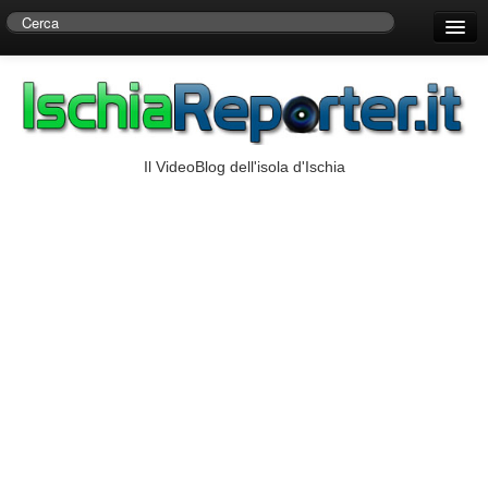
Home
Centro di Ricerche Storiche D’Ambra
Numeri Utili
Il VideoBlog dell'isola d'Ischia