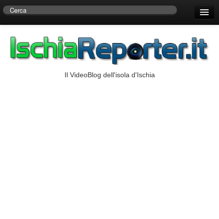
Home
Centro di Ricerche Storiche D’Ambra
Numeri Utili
Il VideoBlog dell'isola d'Ischia