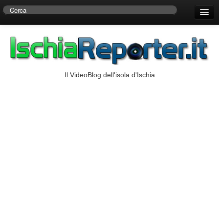
Home
Centro di Ricerche Storiche D’Ambra
Numeri Utili
Il VideoBlog dell'isola d'Ischia