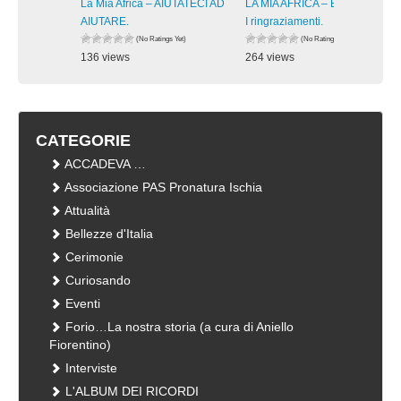
La Mia Africa – AIUTATECI AD
LA MIA AFRICA – Burkina Faso:
AIUTARE.
I ringraziamenti.
(No Ratings Yet)
(No Ratings Yet)
136 views
264 views
visualizzazioni
visualizzazioni
CATEGORIE
ACCADEVA …
Associazione PAS Pronatura Ischia
Attualità
Bellezze d'Italia
Cerimonie
Curiosando
Eventi
Forio…La nostra storia (a cura di Aniello
Fiorentino)
Interviste
L'ALBUM DEI RICORDI