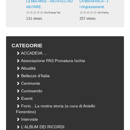
La Mia Africa – AIUTATECI AD
LA MIA AFRICA – Burkina Faso:
AIUTARE.
I ringraziamenti.
(No Ratings Yet)
(No Ratings Yet)
131 views
257 views
visualizzazioni
visualizzazioni
CATEGORIE
ACCADEVA …
Associazione PAS Pronatura Ischia
Attualità
Bellezze d'Italia
Cerimonie
Curiosando
Eventi
Forio…La nostra storia (a cura di Aniello
Fiorentino)
Interviste
L'ALBUM DEI RICORDI