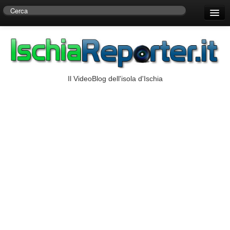
Home
Centro di Ricerche Storiche D’Ambra
Numeri Utili
Il VideoBlog dell'isola d'Ischia