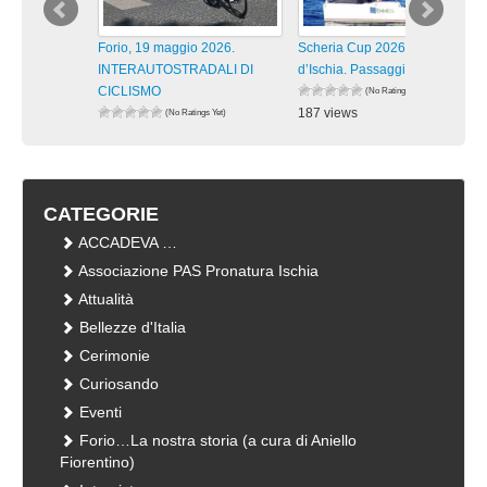
Forio, 19 maggio 2026.
Scheria Cup 2026 Isola
INTERAUTOSTRADALI DI
d’Ischia. Passaggi lungo la
CICLISMO
(No Ratings Yet)
187 views
(No Ratings Yet)
175 views
visualizzazioni
visualizzazioni
CATEGORIE
ACCADEVA …
Associazione PAS Pronatura Ischia
Attualità
Bellezze d'Italia
Cerimonie
Curiosando
Eventi
Forio…La nostra storia (a cura di Aniello
Fiorentino)