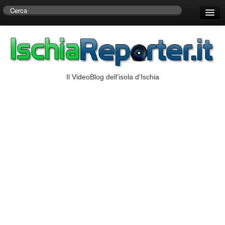
Home
Centro di Ricerche Storiche D’Ambra
Numeri Utili
Il VideoBlog dell'isola d'Ischia