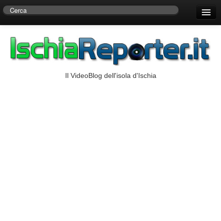
Home
Centro di Ricerche Storiche D’Ambra
Numeri Utili
Il VideoBlog dell'isola d'Ischia