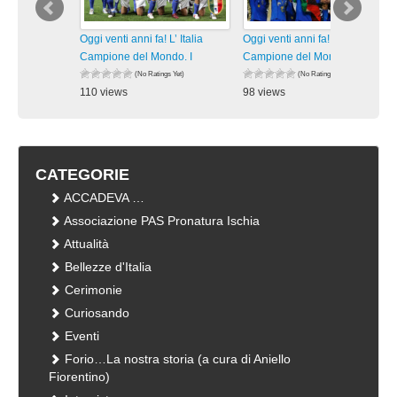
Oggi venti anni fa! L’ Italia
Oggi venti anni fa! L’ Italia
Campione del Mondo. I
Campione del Mondo. I
(No Ratings Yet)
(No Ratings Yet)
110 views
98 views
visualizzazioni
visualizzazioni
CATEGORIE
ACCADEVA …
Associazione PAS Pronatura Ischia
Attualità
Bellezze d'Italia
Cerimonie
Curiosando
Eventi
Forio…La nostra storia (a cura di Aniello
Fiorentino)