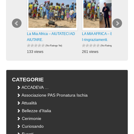
La Mia Africa – AIUTATECI AD
LA MIA AFRICA – Burkina Faso:
AIUTARE.
I ringraziamenti.
(No Ratings Yet)
(No Ratings Yet)
133 views
261 views
visualizzazioni
visualizzazioni
CATEGORIE
ACCADEVA …
Associazione PAS Pronatura Ischia
Attualità
Bellezze d'Italia
Cerimonie
Curiosando
Eventi