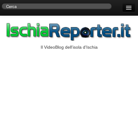
Home
Centro di Ricerche Storiche D’Ambra
Numeri Utili
Il VideoBlog dell'isola d'Ischia