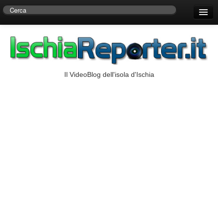
Home
Centro di Ricerche Storiche D’Ambra
Numeri Utili
Il VideoBlog dell'isola d'Ischia