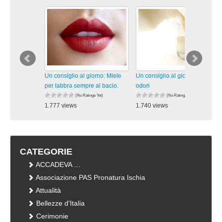
Un consiglio al giorno: Miele
Un consiglio al giorno: Addio
per labbra sempre al bacio.
odori
(No Ratings Yet)
(No Ratings Yet)
1.777 views
1.740 views
visualizzazioni
visualizzazioni
CATEGORIE
ACCADEVA …
Associazione PAS Pronatura Ischia
Attualità
Bellezze d'Italia
Cerimonie