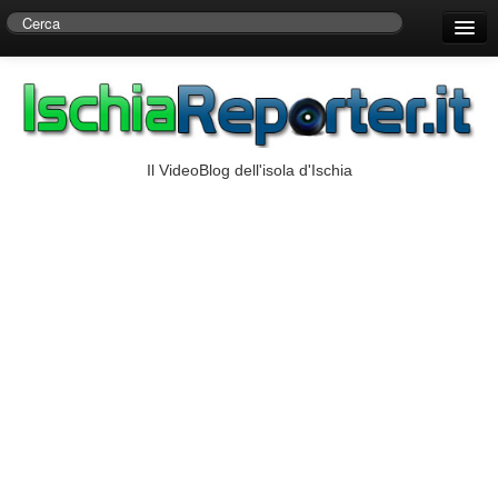
Home
Centro di Ricerche Storiche D’Ambra
Numeri Utili
Il VideoBlog dell'isola d'Ischia