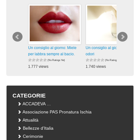
Un consiglio al giorno: Miele
Un consiglio al giorno: Addio
per labbra sempre al bacio.
odori
(No Ratings Yet)
(No Ratings Yet)
1.777 views
1.740 views
visualizzazioni
visualizzazioni
CATEGORIE
ACCADEVA …
Associazione PAS Pronatura Ischia
Attualità
Bellezze d'Italia
Cerimonie