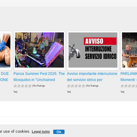
: DUE
Panza Summer Fest 2026. The
Avviso importante interruzione
PARLIAM
IONE
Mosquitos in “Unchained
del servizio idrico per
Momenti –
(No Ratings
(No Ratings
Yet)
Yet)
Yet)
32 views
29 views
31 views
visualizzazioni
visualizzazioni
visualizza
IschiaReporter.it - Curato da
Pietro Coppa
ur use of cookies.
Leggi tutto
Ok
Realizzato da
Gianmaria D'Ambra