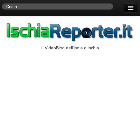
Home
Centro di Ricerche Storiche D’Ambra
Numeri Utili
Il VideoBlog dell'isola d'Ischia