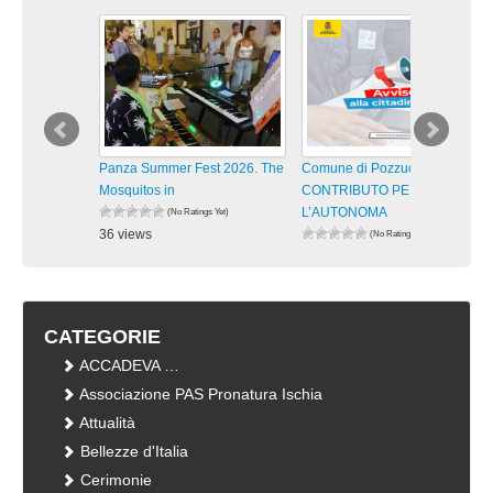
Panza Summer Fest 2026. The
Comune di Pozzuoli –
Mosquitos in
CONTRIBUTO PER
L’AUTONOMA
(No Ratings Yet)
36 views
(No Ratings Yet)
visualizzazioni
34 views
visualizzazioni
CATEGORIE
ACCADEVA …
Associazione PAS Pronatura Ischia
Attualità
Bellezze d'Italia
Cerimonie