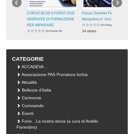
CORSO BLSD A FORIO: DUE
Panza Summer Fest 2026. The
GIORNATE DI FORMAZIONE
Mosquitos in “Unchained
PER IMPARARE
(No Ratings Yet)
34 views
(No Ratings Yet)
29 views
visualizzazioni
visualizzazioni
CATEGORIE
ACCADEVA …
Associazione PAS Pronatura Ischia
Attualità
Bellezze d'Italia
Cerimonie
Curiosando
Eventi
Forio…La nostra storia (a cura di Aniello
Fiorentino)