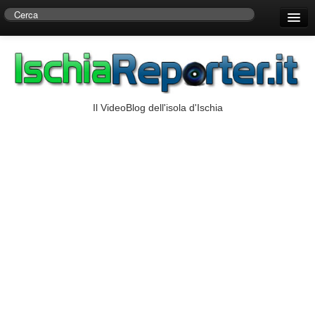
Home
Centro di Ricerche Storiche D’Ambra
Numeri Utili
Il VideoBlog dell'isola d'Ischia