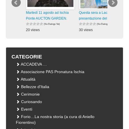
Martedì 11 agosto ad Ischia
Questa sera a Lacco A.
Ponte AUCTON GARDEN.
presentazione del libro TORRI,
(No Ratings Yet)
(No Ratings Yet)
20 views
30 views
visualizzazioni
visualizzazioni
CATEGORIE
ACCADEVA …
Associazione PAS Pronatura Ischia
Attualità
Bellezze d'Italia
Cerimonie
Curiosando
Eventi
Forio…La nostra storia (a cura di Aniello
Fiorentino)