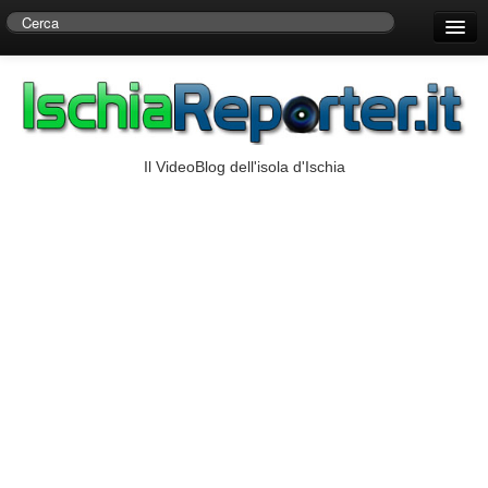
Home
Centro di Ricerche Storiche D’Ambra
Numeri Utili
Il VideoBlog dell'isola d'Ischia