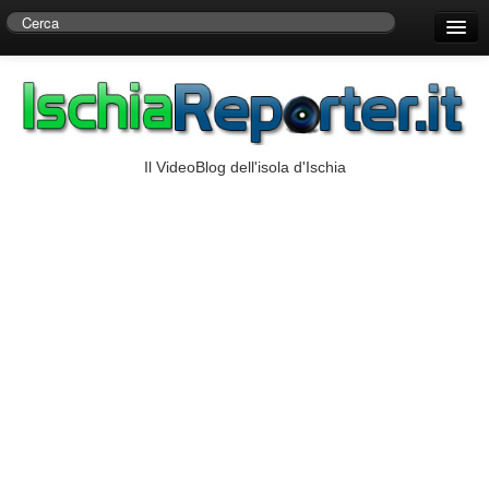
Home
Centro di Ricerche Storiche D’Ambra
Numeri Utili
Il VideoBlog dell'isola d'Ischia