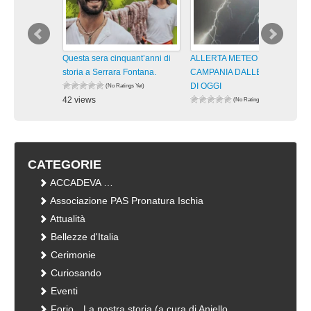
Questa sera cinquant’anni di
ALLERTA METEO GIALLA IN
storia a Serrara Fontana.
CAMPANIA DALLE 13 ALLE 21
DI OGGI
(No Ratings Yet)
42 views
(No Ratings Yet)
visualizzazioni
68 views
visualizzazioni
CATEGORIE
ACCADEVA …
Associazione PAS Pronatura Ischia
Attualità
Bellezze d'Italia
Cerimonie
Curiosando
Eventi
Forio…La nostra storia (a cura di Aniello