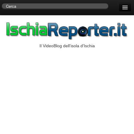
Home
Centro di Ricerche Storiche D’Ambra
Numeri Utili
Il VideoBlog dell'isola d'Ischia