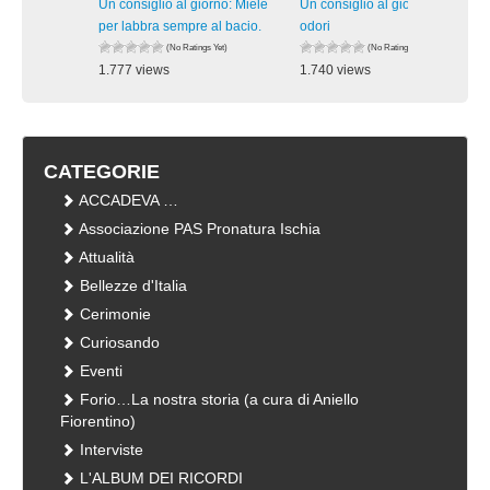
Un consiglio al giorno: Miele
Un consiglio al giorno: Addio
per labbra sempre al bacio.
odori
(No Ratings Yet)
(No Ratings Yet)
1.777 views
1.740 views
visualizzazioni
visualizzazioni
CATEGORIE
ACCADEVA …
Associazione PAS Pronatura Ischia
Attualità
Bellezze d'Italia
Cerimonie
Curiosando
Eventi
Forio…La nostra storia (a cura di Aniello
Fiorentino)
Interviste
L'ALBUM DEI RICORDI