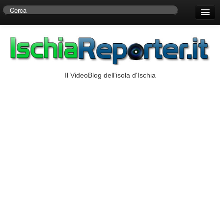
Home
Centro di Ricerche Storiche D’Ambra
Numeri Utili
Il VideoBlog dell'isola d'Ischia