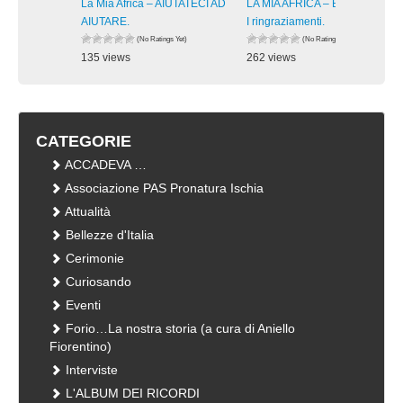
La Mia Africa – AIUTATECI AD
LA MIA AFRICA – Burkina Faso:
AIUTARE.
I ringraziamenti.
(No Ratings Yet)
(No Ratings Yet)
135 views
262 views
visualizzazioni
visualizzazioni
CATEGORIE
ACCADEVA …
Associazione PAS Pronatura Ischia
Attualità
Bellezze d'Italia
Cerimonie
Curiosando
Eventi
Forio…La nostra storia (a cura di Aniello
Fiorentino)
Interviste
L'ALBUM DEI RICORDI