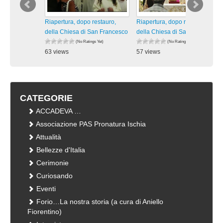
Riapertura, dopo restauro,
Riapertura, dopo restauro,
della Chiesa di San Francesco
della Chiesa di San Francesco
(No Ratings Yet)
(No Ratings Yet)
63 views
57 views
visualizzazioni
visualizzazioni
CATEGORIE
ACCADEVA …
Associazione PAS Pronatura Ischia
Attualità
Bellezze d'Italia
Cerimonie
Curiosando
Eventi
Forio…La nostra storia (a cura di Aniello
Fiorentino)