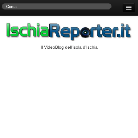
Home
Centro di Ricerche Storiche D’Ambra
Numeri Utili
Il VideoBlog dell'isola d'Ischia