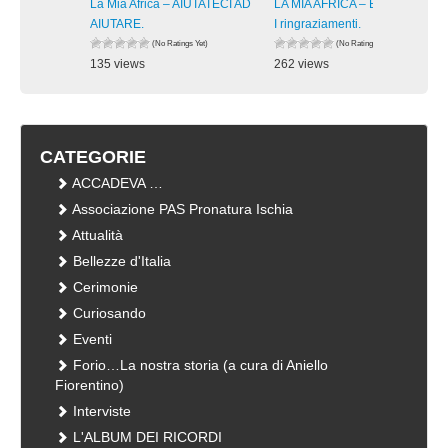
La Mia Africa – AIUTATECI AD
LA MIA AFRICA – Burkina Faso:
AIUTARE.
I ringraziamenti.
(No Ratings Yet)
(No Ratings Yet)
135 views
262 views
visualizzazioni
visualizzazioni
CATEGORIE
ACCADEVA …
Associazione PAS Pronatura Ischia
Attualità
Bellezze d'Italia
Cerimonie
Curiosando
Eventi
Forio…La nostra storia (a cura di Aniello
Fiorentino)
Interviste
L'ALBUM DEI RICORDI