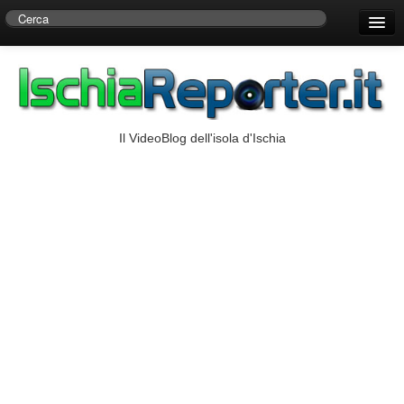
Home
Centro di Ricerche Storiche D’Ambra
Numeri Utili
Il VideoBlog dell'isola d'Ischia