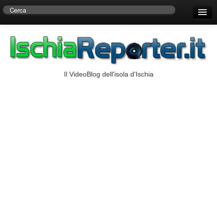
Home
Centro di Ricerche Storiche D’Ambra
Numeri Utili
Il VideoBlog dell'isola d'Ischia