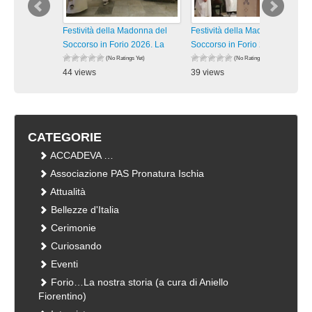
Festività della Madonna del
Festività della Madonna del
Soccorso in Forio 2026. La
Soccorso in Forio 2026. La
(No Ratings Yet)
(No Ratings Yet)
44 views
39 views
visualizzazioni
visualizzazioni
CATEGORIE
ACCADEVA …
Associazione PAS Pronatura Ischia
Attualità
Bellezze d'Italia
Cerimonie
Curiosando
Eventi
Forio…La nostra storia (a cura di Aniello
Fiorentino)