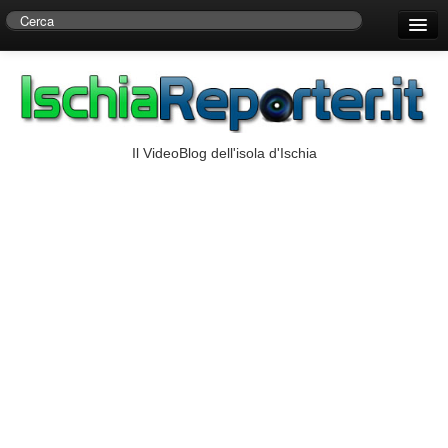
Home
Centro di Ricerche Storiche D’Ambra
Numeri Utili
Il VideoBlog dell'isola d'Ischia