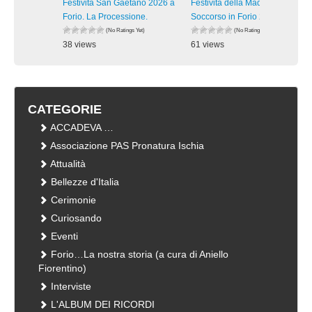
Festività San Gaetano 2026 a
Festività della Madonna del
Forio. La Processione.
Soccorso in Forio 2026. La
(No Ratings Yet)
(No Ratings Yet)
38 views
61 views
visualizzazioni
visualizzazioni
CATEGORIE
ACCADEVA …
Associazione PAS Pronatura Ischia
Attualità
Bellezze d'Italia
Cerimonie
Curiosando
Eventi
Forio…La nostra storia (a cura di Aniello
Fiorentino)
Interviste
L'ALBUM DEI RICORDI