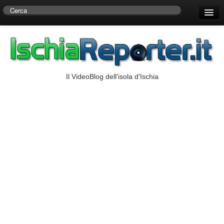
Home
Centro di Ricerche Storiche D’Ambra
Numeri Utili
Il VideoBlog dell'isola d'Ischia