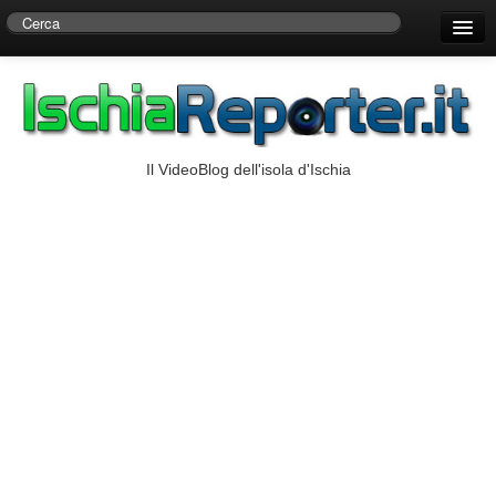
Home
Centro di Ricerche Storiche D’Ambra
Numeri Utili
Il VideoBlog dell'isola d'Ischia