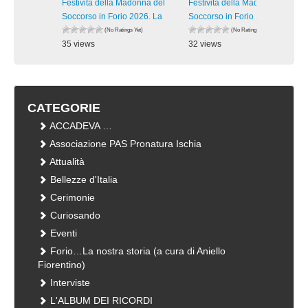
Festività della Madonna del
Festività della Madonna del
Soccorso in Forio 2026. La
Soccorso in Forio 2026. La
(No Ratings Yet)
(No Ratings Yet)
35 views
32 views
visualizzazioni
visualizzazioni
CATEGORIE
ACCADEVA …
Associazione PAS Pronatura Ischia
Attualità
Bellezze d'Italia
Cerimonie
Curiosando
Eventi
Forio…La nostra storia (a cura di Aniello
Fiorentino)
Interviste
L'ALBUM DEI RICORDI