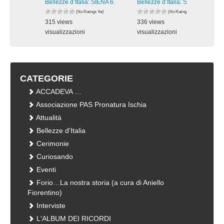
Bellezze d’Italia: SIENA 6.
Bellezze d’Italia: SIENA 5.
(No Ratings Yet)
(No Ratings Yet)
315 views
336 views
visualizzazioni
visualizzazioni
CATEGORIE
ACCADEVA …
Associazione PAS Pronatura Ischia
Attualità
Bellezze d'Italia
Cerimonie
Curiosando
Eventi
Forio…La nostra storia (a cura di Aniello
Fiorentino)
Interviste
L'ALBUM DEI RICORDI