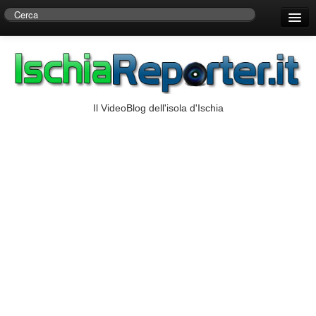
Home
Centro di Ricerche Storiche D’Ambra
Numeri Utili
Il VideoBlog dell'isola d'Ischia