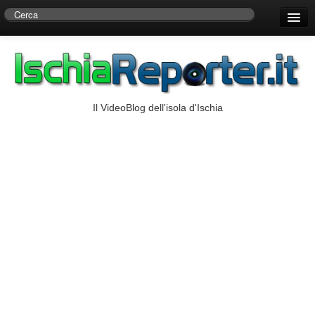
Home
Centro di Ricerche Storiche D’Ambra
Numeri Utili
Il VideoBlog dell'isola d'Ischia