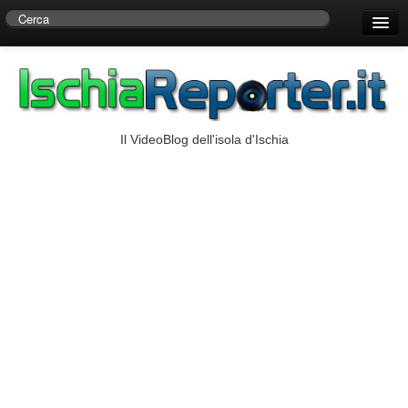
Home
Centro di Ricerche Storiche D’Ambra
Numeri Utili
Il VideoBlog dell'isola d'Ischia